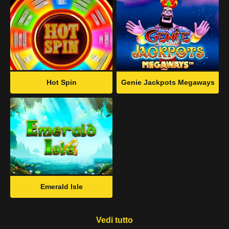
Hot Spin
Genie Jackpots Megaways
Emerald Isle
Vedi tutto