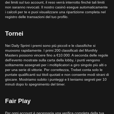
dei limiti sul tuo account, il reso verrà interrotto finché tali limiti
non saranno revocati. Il nostro casinò esegue automaticamente
i calcoli per te e puoi visualizzare una ripartizione completa nel
registro delle transazioni del tuo profilo.
Tornei
Nei Daily Sprint i premi sono più piccoli e le classifiche si
muovono rapidamente. I primi 200 classificati del Monthly
Masters possono vincere fino a €10.000. A seconda delle regole
dell'evento mostrate sulla carta della lobby, i punti vengono
solitamente assegnati per i moltiplicatori a giro singolo più alti o
per una serie di vittorie. Per correttezza, Trebet conta solo le
puntate qualificanti sui titoli quotati e non consente modi strani di
giocare. Mostriamo subito i punteggi e li teniamo segreti per 10
minuti dopo lo spegnimento del timer.
Fair Play
Per ogni account è necessaria una verifica completa della tua