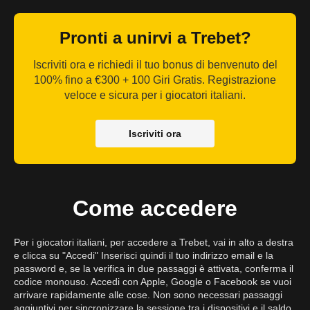
Pronti a unirvi a Trebet?
Iscriviti ora e richiedi il tuo bonus di benvenuto del
100% fino a €300 + 100 Giri Gratis. Registrazione
veloce e sicura per i giocatori italiani.
Iscriviti ora
Come accedere
Per i giocatori italiani, per accedere a Trebet, vai in alto a destra
e clicca su "Accedi" Inserisci quindi il tuo indirizzo email e la
password e, se la verifica in due passaggi è attivata, conferma il
codice monouso. Accedi con Apple, Google o Facebook se vuoi
arrivare rapidamente alle cose. Non sono necessari passaggi
aggiuntivi per sincronizzare la sessione tra i dispositivi e il saldo