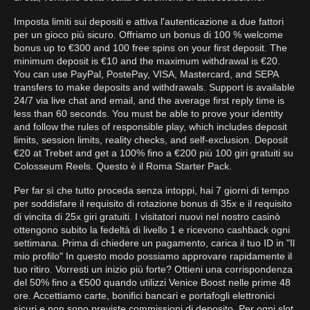
Imposta limiti sui depositi e attiva l'autenticazione a due fattori
per un gioco più sicuro. Offriamo un bonus di 100 % welcome
bonus up to €300 and 100 free spins on your first deposit. The
minimum deposit is €10 and the maximum withdrawal is €20.
You can use PayPal, PostePay, VISA, Mastercard, and SEPA
transfers to make deposits and withdrawals. Support is available
24/7 via live chat and email, and the average first reply time is
less than 60 seconds. You must be able to prove your identity
and follow the rules of responsible play, which includes deposit
limits, session limits, reality checks, and self-exclusion. Deposit
€20 at Trebet and get a 100% fino a €200 più 100 giri gratuiti su
Colosseum Reels. Questo è il Roma Starter Pack.
Per far sì che tutto proceda senza intoppi, hai 7 giorni di tempo
per soddisfare il requisito di rotazione bonus di 35x e il requisito
di vincita di 25x giri gratuiti. I visitatori nuovi nel nostro casinò
ottengono subito la fedeltà di livello 1 e ricevono cashback ogni
settimana. Prima di chiedere un pagamento, carica il tuo ID in "Il
mio profilo" In questo modo possiamo approvare rapidamente il
tuo ritiro. Vorresti un inizio più forte? Ottieni una corrispondenza
del 50% fino a €500 quando utilizzi Venice Boost nelle prime 48
ore. Accettiamo carte, bonifici bancari e portafogli elettronici
sicuri e non sono previste commissioni di deposito. Per ogni slot