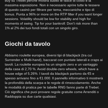
buy su Trebet perché mostra subito le fasce di costo e la
massima esposizione. Non è necessario aprire tutte le tessere
di questo casinò per filtrare per tema, meccaniche e tipo di
bonus. Punta a 96% or more on the RTP filter if you want longer
sessions. Volatility should be low for stability and high for
moments of swing. Tip for your bankroll: Don't risk more than
1% al 2% dei tuoi fondi totali con un singolo giro.
Giochi da tavolo
Abbiamo roulette europea, diversi tipi di blackjack (tra cui
Surrender e Multi-hand), baccarat con puntate laterali e craps ai
tavoli. La roulette europea ha un singolo zero e un vantaggio
della casa di 2,70 %. Avoid double-zero wheels, which have a
house edge of 5.26%. I tavoli da blackjack partono da €5 e
spesso arrivano fino a €1.000. Il pannello informativo ti mostrerà
la profondità della scarpa e le regole di rimescolamento. Anche
le modalità di pratica per le tabelle RNG fanno parte di Trebet.
Ciò significa che puoi provare regole gratuite come Arrenditi o
Raddoppia su due carte qualsiasi.