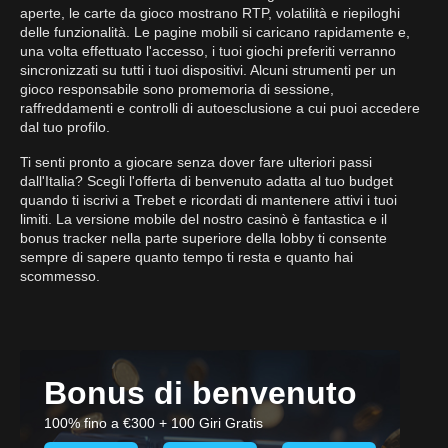
aperte, le carte da gioco mostrano RTP, volatilità e riepiloghi
delle funzionalità. Le pagine mobili si caricano rapidamente e,
una volta effettuato l'accesso, i tuoi giochi preferiti verranno
sincronizzati su tutti i tuoi dispositivi. Alcuni strumenti per un
gioco responsabile sono promemoria di sessione,
raffreddamenti e controlli di autoesclusione a cui puoi accedere
dal tuo profilo.
Ti senti pronto a giocare senza dover fare ulteriori passi
dall'Italia? Scegli l'offerta di benvenuto adatta al tuo budget
quando ti iscrivi a Trebet e ricordati di mantenere attivi i tuoi
limiti. La versione mobile del nostro casinò è fantastica e il
bonus tracker nella parte superiore della lobby ti consente
sempre di sapere quanto tempo ti resta e quanto hai
scommesso.
Bonus di benvenuto
100% fino a €300 + 100 Giri Gratis