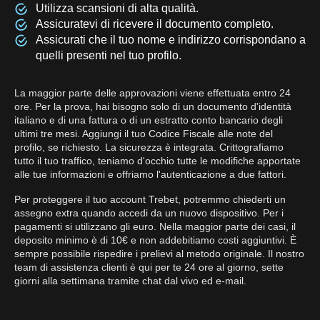
Utilizza scansioni di alta qualità.
Assicuratevi di ricevere il documento completo.
Assicurati che il tuo nome e indirizzo corrispondano a
quelli presenti nel tuo profilo.
La maggior parte delle approvazioni viene effettuata entro 24
ore. Per la prova, hai bisogno solo di un documento d'identità
italiano e di una fattura o di un estratto conto bancario degli
ultimi tre mesi. Aggiungi il tuo Codice Fiscale alle note del
profilo, se richiesto. La sicurezza è integrata. Crittografiamo
tutto il tuo traffico, teniamo d'occhio tutte le modifiche apportate
alle tue informazioni e offriamo l'autenticazione a due fattori.
Per proteggere il tuo account Trebet, potremmo chiederti un
assegno extra quando accedi da un nuovo dispositivo. Per i
pagamenti si utilizzano gli euro. Nella maggior parte dei casi, il
deposito minimo è di 10€ e non addebitiamo costi aggiuntivi. È
sempre possibile rispedire i prelievi al metodo originale. Il nostro
team di assistenza clienti è qui per te 24 ore al giorno, sette
giorni alla settimana tramite chat dal vivo ed e-mail.