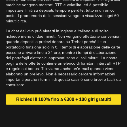
machine vengono mostrati RTP e volatilità, ed è possibile
impostare limiti su depositi, tempo e perdite, tutto in un unico
posto. I promemoria delle sessioni vengono visualizzati ogni 60
minuti circa.
La chat dal vivo può aiutarti in inglese e italiano e di solito
richiede meno di due minuti. Non vengono effettuate conversioni
quando depositi o prelevi denaro su Trebet perché il tuo
portafoglio funziona solo in €. I tempi di elaborazione delle carte
possono arrivare fino a 24 ore, mentre i tempi di elaborazione
dei portafogli elettronici approvati sono di soli minuti. La nostra
pagina delle offerte contiene un elenco di fornitori, intervalli RTP
e regole sui bonus. Ti inviamo anche un'e-mail quando viene
elaborato un prelievo. Non è necessario cercare informazioni
importanti perché i termini di questo casinò sono brevi e facili da
consultare.
Richiedi il 100% fino a €300 + 100 giri gratuiti