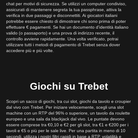
chat per motivi di sicurezza. Se utilizzi un computer condiviso,
assicurati di mantenere segreta la tua passphrase, attiva la
verifica in due passaggi e disconnettiti. Ai giocatori italiani
potrebbe essere chiesto di dimostrare chi sono prima di poter
effettuare € pagamenti. Se hai un documento d'identità italiano
valido (o passaporto) e una prova di indirizzo recente, il
controllo avviene rapidamente. Una volta verificato, potrai
utilizzare tutti i metodi di pagamento di Trebet senza dover
accedere più e più volte.
Giochi su Trebet
Scopri un sacco di giochi, tra cui slot, giochi da tavolo e croupier
dal vivo con Trebet. Per iniziare velocemente, scegli una slot
machine con un RTP del 96% o superiore, un tavolo da roulette
europeo e una sala da blackjack dal vivo. Le puntate devono
essere comprese tra €0,10 e €2 per gli slot, tra €1 e €200 per i
tavoli e €5 o più per le sale live. Per una partita in meno di 10
secondi, utilizza i nostri filtri rapidi in base a RTP, volatilità e