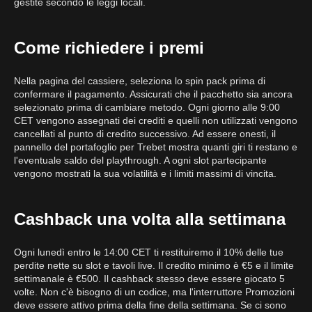
gestite secondo le leggi locali.
Come richiedere i premi
Nella pagina del cassiere, seleziona lo spin pack prima di
confermare il pagamento. Assicurati che il pacchetto sia ancora
selezionato prima di cambiare metodo. Ogni giorno alle 9:00
CET vengono assegnati dei crediti e quelli non utilizzati vengono
cancellati al punto di credito successivo. Ad essere onesti, il
pannello del portafoglio per Trebet mostra quanti giri ti restano e
l'eventuale saldo del playthrough. A ogni slot partecipante
vengono mostrati la sua volatilità e i limiti massimi di vincita.
Cashback una volta alla settimana
Ogni lunedì entro le 14:00 CET ti restituiremo il 10% delle tue
perdite nette su slot e tavoli live. Il credito minimo è €5 e il limite
settimanale è €500. Il cashback stesso deve essere giocato 5
volte. Non c'è bisogno di un codice, ma l'interruttore Promozioni
deve essere attivo prima della fine della settimana. Se ci sono