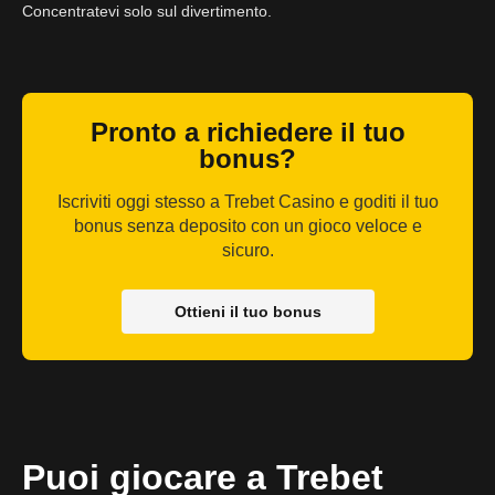
Concentratevi solo sul divertimento.
Pronto a richiedere il tuo
bonus?
Iscriviti oggi stesso a Trebet Casino e goditi il tuo
bonus senza deposito con un gioco veloce e
sicuro.
Ottieni il tuo bonus
Puoi giocare a Trebet