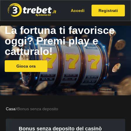
Accedi
Registrati
La fortuna ti favorisce
oggi? Premi play e
catturalo!
Gioca ora
Casa
Bonus senza deposito
Bonus senza deposito del casinò