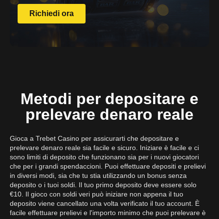
Richiedi ora
Metodi per depositare e
prelevare denaro reale
Gioca a Trebet Casino per assicurarti che depositare e
prelevare denaro reale sia facile e sicuro. Iniziare è facile e ci
sono limiti di deposito che funzionano sia per i nuovi giocatori
che per i grandi spendaccioni. Puoi effettuare depositi e prelievi
in diversi modi, sia che tu stia utilizzando un bonus senza
deposito o i tuoi soldi. Il tuo primo deposito deve essere solo
€10. Il gioco con soldi veri può iniziare non appena il tuo
deposito viene cancellato una volta verificato il tuo account. È
facile effettuare prelievi e l'importo minimo che puoi prelevare è