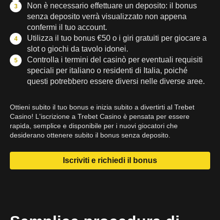
Non è necessario effettuare un deposito: il bonus
senza deposito verrà visualizzato non appena
confermi il tuo account.
Utilizza il tuo bonus €50 o i giri gratuiti per giocare a
slot o giochi da tavolo idonei.
Controlla i termini del casinò per eventuali requisiti
speciali per italiano o residenti di Italia, poiché
questi potrebbero essere diversi nelle diverse aree.
Ottieni subito il tuo bonus e inizia subito a divertirti al Trebet
Casino! L'iscrizione a Trebet Casino è pensata per essere
rapida, semplice e disponibile per i nuovi giocatori che
desiderano ottenere subito il bonus senza deposito.
Iscriviti e richiedi il bonus