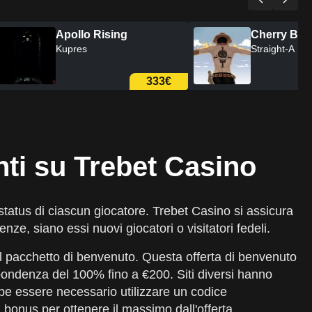
Casino Hold'em (Play'n Go)
Apollo Risi
Fury
Kupres
17€
nti su Trebet Casino
status di ciascun giocatore. Trebet Casino si assicura
enze, siano essi nuovi giocatori o visitatori fedeli.
el pacchetto di benvenuto. Questa offerta di benvenuto
spondenza del 100% fino a €200. Siti diversi hanno
bbe essere necessario utilizzare un codice
 bonus per ottenere il massimo dall'offerta.