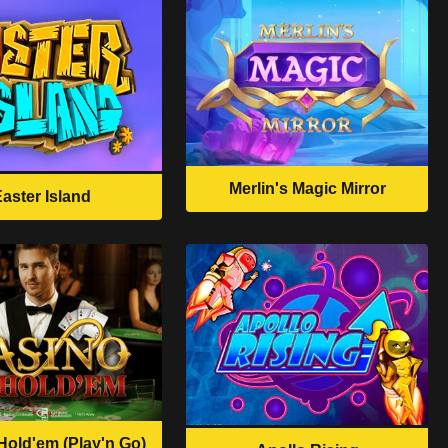
Merlin's Magic Mirror
aster Island
Hold'em (Play'n Go)