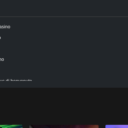
Casino
o
ino
nus di benvenuto