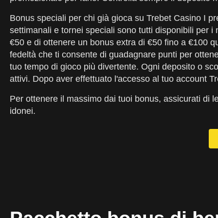
Bonus speciali per chi già gioca su Trebet Casino I pre
settimanali e tornei speciali sono tutti disponibili per
€50 e di ottenere un bonus extra di €50 fino a €100 q
fedeltà che ti consente di guadagnare punti per ottener
tuo tempo di gioco più divertente. Ogni deposito o s
attivi. Dopo aver effettuato l'accesso al tuo account T
Per ottenere il massimo dai tuoi bonus, assicurati di le
idonei.