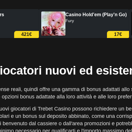
Blackjack
12 Chairs
ames
Hornet
324€
421€
iocatori nuovi ed esiste
nse reali, quindi offre una gamma di bonus adattati allo 
 opzioni bonus adattate alla loro attività e alle loro prefer
 nuovi giocatori di Trebet Casino possono richiedere un b
 popolari e un bonus sul deposito abbinato, come una corri
s di benvenuto dal cassiere o dall'area promozioni e potre
inimo necessario per qualificarti e l'importo massimo del