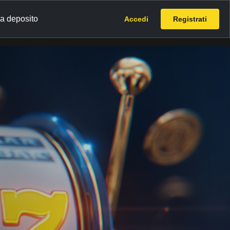
a deposito
Accedi
Registrati