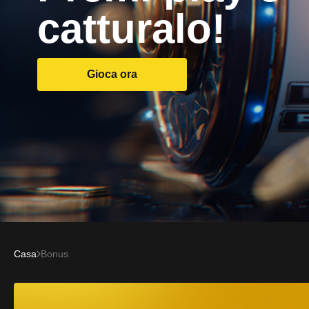
catturalo!
Gioca ora
Casa
Bonus