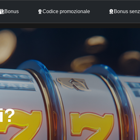
Bonus
Codice promozionale
Bonus senz
i?